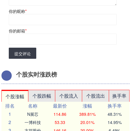
你的昵称
*
你的邮箱
*
提交评论
个股实时涨跌榜
个股跌幅
个股流入
个股流出
换手率
个股涨幅
排名
名称
最新价
涨幅
换手率
1
N展芯
114.86
389.81%
48.31%
2
一博科技
53.33
20.01%
14.95%
3
方邦股份
146.16
20.00%
6.49%