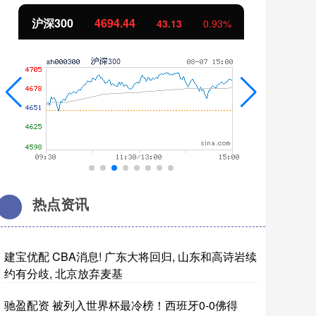
沪深300
4694.44
北
43.13
0.93%
热点资讯
建宝优配 CBA消息! 广东大将回归, 山东和高诗岩续
约有分歧, 北京放弃麦基
驰盈配资 被列入世界杯最冷榜！西班牙0-0佛得