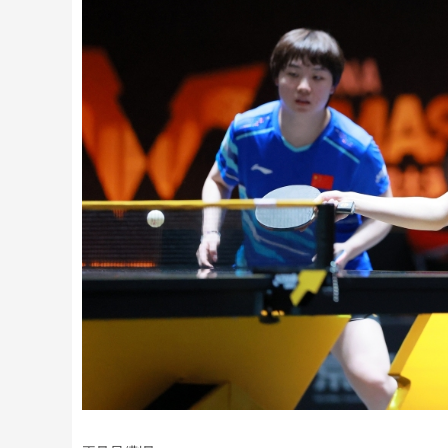
上证指数
3940.04
.40
2.13%
39.68
1.