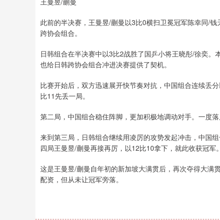
王曼昱/蒯曼
此前的半决赛，王曼昱/蒯曼以3比0横扫卫冕冠军陈幸同/
跨协会组合。
日韩组合在半决赛中以3比2战胜了国乒小将王晓彤/徐奕。
也给日韩跨协会组合冲进决赛提供了契机。
比赛开始后，双方迅速展开快节奏对抗，中国组合连续丢分
比11先丢一局。
第二局，中国组合稳住阵脚，更加积极地调动对手。一度落后
来到第三局，日韩组合继续用凌厉的攻势发起冲击，中国组合
四局王曼昱/蒯曼再接再厉，以12比10拿下，就此收获冠军
这是王曼昱/蒯曼自年初的新加坡大满贯后，再次夺得大满
配资，但从未让冠军旁落。