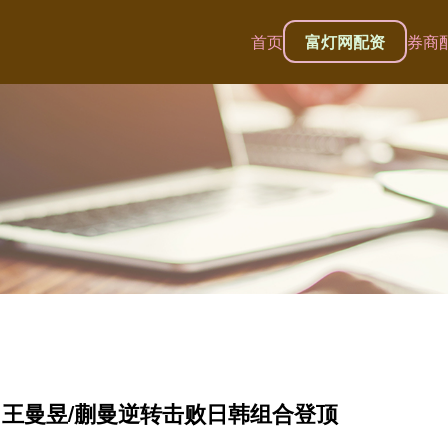
首页
富灯网配资
券商
，王曼昱/蒯曼逆转击败日韩组合登顶