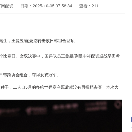
灯网配资
日期：2025-10-05 07:58:34
查看：211
二个比赛日。女双决赛中，国乒队员王曼昱/蒯曼中祥配资迎战早田希
胜日韩跨协会组合，夺得女双冠军。
号种子，二人自5月的多哈世乒赛夺冠后就没有再搭档参赛，本次大