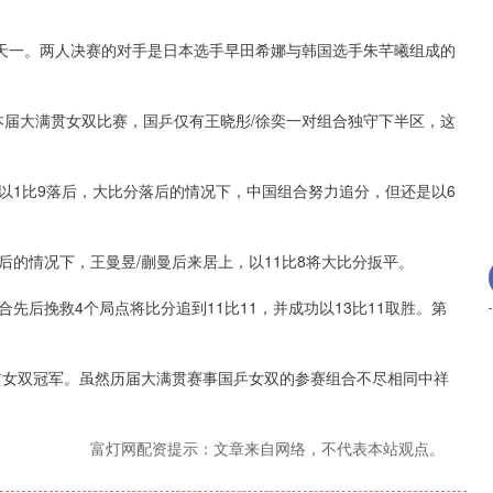
钱天一。两人决赛的对手是日本选手早田希娜与韩国选手朱芊曦组成的
本届大满贯女双比赛，国乒仅有王晓彤/徐奕一对组合独守下半区，这
以1比9落后，大比分落后的情况下，中国组合努力追分，但还是以6
的情况下，王曼昱/蒯曼后来居上，以11比8将大比分扳平。
先后挽救4个局点将比分追到11比11，并成功以13比11取胜。第
。
贯女双冠军。虽然历届大满贯赛事国乒女双的参赛组合不尽相同中祥
富灯网配资提示：文章来自网络，不代表本站观点。