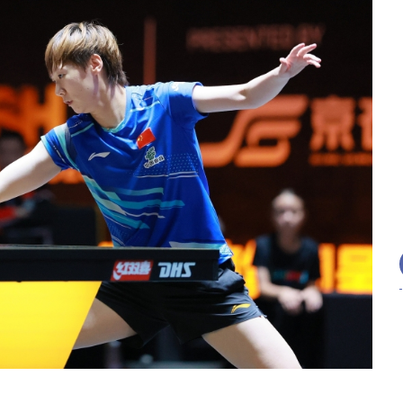
深证成指
14311.01
02%
200.89
1.42%