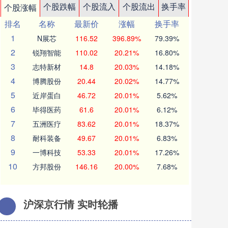
个股跌幅
个股流入
个股流出
换手率
个股涨幅
排名
名称
最新价
涨幅
换手率
1
N展芯
116.52
396.89%
79.39%
2
锐翔智能
110.02
20.21%
16.80%
3
志特新材
14.8
20.03%
14.18%
4
博腾股份
20.44
20.02%
14.77%
5
近岸蛋白
46.72
20.01%
5.62%
6
毕得医药
61.6
20.01%
6.12%
7
五洲医疗
83.62
20.01%
18.37%
8
耐科装备
49.67
20.01%
6.83%
9
一博科技
53.33
20.01%
17.26%
10
方邦股份
146.16
20.00%
7.68%
沪深京行情 实时轮播