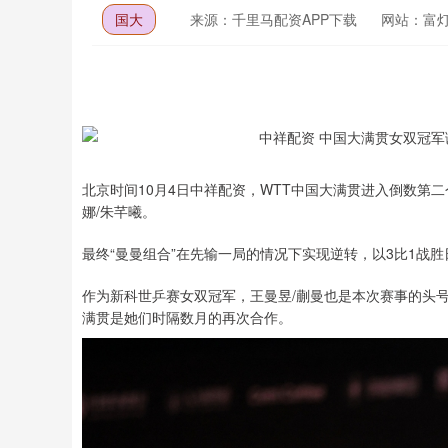
国大
来源：千里马配资APP下载
网站：富
北京时间10月4日中祥配资，WTT中国大满贯进入倒数第
娜/朱芊曦。
最终“曼曼组合”在先输一局的情况下实现逆转，以3比1战
作为新科世乒赛女双冠军，王曼昱/蒯曼也是本次赛事的头
满贯是她们时隔数月的再次合作。