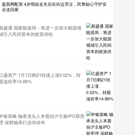
盈股网配资 4岁萌娃走失后在街边哭泣，民警贴心守护安
全送回家
易盛通 国家能源局：将进一步加大能源领
域引入民间资本的政策供给
亿盛资产 1月7日鹤21转债上涨0.02%，转
股溢价率14.86%
申银策略 轴承龙头人本股份沪主板IPO获受
理 深耕轴承行业30余年