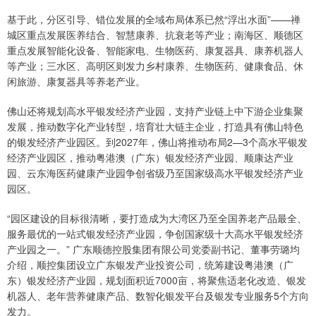
基于此，分区引导、错位发展的全域布局体系已然“浮出水面”——禅
城区重点发展医养结合、智慧康养、抗衰老等产业；南海区、顺德区
重点发展智能化设备、智能家电、生物医药、康复器具、康养机器人
等产业；三水区、高明区则发力乡村康养、生物医药、健康食品、休
闲旅游、康复器具等养老产业。
佛山还将规划高水平银发经济产业园，支持产业链上中下游企业集聚
发展，推动数字化产业转型，培育壮大链主企业，打造具有佛山特色
的银发经济产业园区。到2027年，佛山将推动布局2—3个高水平银发
经济产业园区，推动粤港澳（广东）银发经济产业园、顺康达产业
园、云东海医药健康产业园争创省级乃至国家级高水平银发经济产业
园区。
“园区建设的目标很清晰，要打造成为大湾区乃至全国养老产品最全、
服务最优的一站式银发经济产业园，争创国家级十大高水平银发经济
产业园之一。” 广东顺德控股集团有限公司党委副书记、董事劳璐均
介绍，顺控集团设立广东银发产业投资公司，统筹建设粤港澳（广
东）银发经济产业园，规划面积近7000亩，将聚焦适老化改造、银发
机器人、老年营养健康产品、数智化银发平台及银发专业服务5个方向
发力。