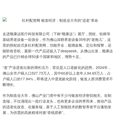
走进顺康达医疗科技有限公司（下称“顺康达”）展厅，拐杖、轮椅等
基础养老设备一应俱全，作为佛山深耕养老设备35年的“老炮儿”，这
里的拐杖款式多杠杆配资网，功能齐全，能测血氧、定位和报警，还
能听收音机，最新一代产品还嵌入了deepseek。从佛山出发，顺康达
的产品已行销全球50多个国家和地区，增势十足。
“老”产业迸发出新的增长活力，背后是人口老龄化的趋势。2024年，
佛山全市户籍人口527.73万人，其中60岁以上老年人94.65万人，占
户籍人口的17.94%，即将进入中度老龄化阶段，银发人群消费需求不
断增长。
作为制造业大市，佛山产业门类中有不少与银发经济密切相关。在制
造端，不仅涌现出一批行业龙头，也有更多企业跨界而来，推动产品
的适老化改造。在服务端，基于人工智能技术的数智养老平台蓬勃发
展，为供需的高效精准对接“牵线搭桥”。