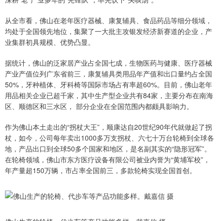
从全市看，佛山在老年医疗器械、康复辅具、食品药品等细分领域，
均处于全国领先地位，集聚了一大批主攻银发经济新赛道的企业，产
业集群初具规模、优势凸显。
据统计，佛山的泛家居产业占全国七成，生物医药与健康、医疗器械
产业产值位列广东省前三，康复辅具类用品年产值和出口量约占全国
50%，牙种植体、牙科椅等国际市场占有率超60%。目前，佛山老年
用品相关企业已超千家，其中生产型企业共有84家，主要分布在南海
区、顺德区和三水区， 部分企业在全国范围内都颇具影响力。
作为佛山本土走出的“拐杖大王”，顺康达自20世纪90年代就做起了拐
杖，如今，公司每年卖出1000多万支拐杖、六七十万台轮椅到全球各
地，产品出口到全球50多个国家和地区，是名副其实的“隐形冠军”。
在轮椅领域，佛山市东方医疗设备有限公司被业内誉为“黄埔军校”，
年产量超150万辆，市占率全国前三，多款轮椅实现全国首创。