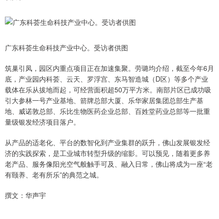
广东科荟生命科技产业中心。受访者供图
筑巢引凤，园区内重点项目正在加速集聚。劳璐均介绍，截至今年6月
底，产业园内科荟、云天、罗浮宫、东马智造城（D区）等多个产业
载体在乐从拔地而起，可经营面积超50万平方米。南部片区已成功吸
引大参林一号产业基地、箭牌总部大厦、乐华家居集团总部生产基
地、威诺敦总部、乐比生物医药企业总部、百姓堂药业总部等一批重
量级银发经济项目落户。
从产品的适老化、平台的数智化到产业集群的跃升，佛山发展银发经
济的实践探索，是工业城市转型升级的缩影。可以预见，随着更多养
老产品、服务像阳光空气般触手可及、融入日常，佛山将成为一座“老
有颐养、老有所乐”的典范之城。
撰文：华声宇