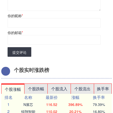
你的昵称
*
你的邮箱
*
提交评论
个股实时涨跌榜
个股跌幅
个股流入
个股流出
换手率
个股涨幅
排名
名称
最新价
涨幅
换手率
1
N展芯
116.52
396.89%
79.39%
2
锐翔智能
110.02
20.21%
16.80%