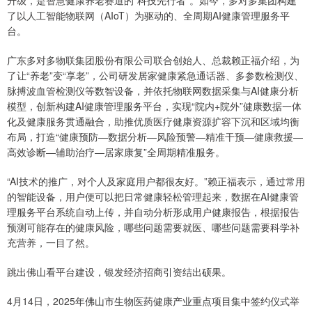
升级，是智慧健康养老赛道的“科技先行者”。如今，多对多集团构建
了以人工智能物联网（AIoT）为驱动的、全周期AI健康管理服务平
台。
广东多对多物联集团股份有限公司联合创始人、总裁赖正福介绍，为
了让“养老”变“享老”，公司研发居家健康紧急通话器、多参数检测仪、
脉搏波血管检测仪等数智设备，并依托物联网数据采集与AI健康分析
模型，创新构建AI健康管理服务平台，实现“院内+院外”健康数据一体
化及健康服务贯通融合，助推优质医疗健康资源扩容下沉和区域均衡
布局，打造“健康预防—数据分析—风险预警—精准干预—健康救援—
高效诊断—辅助治疗—居家康复”全周期精准服务。
“AI技术的推广，对个人及家庭用户都很友好。”赖正福表示，通过常用
的智能设备，用户便可以把日常健康轻松管理起来，数据在AI健康管
理服务平台系统自动上传，并自动分析形成用户健康报告，根据报告
预测可能存在的健康风险，哪些问题需要就医、哪些问题需要科学补
充营养，一目了然。
跳出佛山看平台建设，银发经济招商引资结出硕果。
4月14日，2025年佛山市生物医药健康产业重点项目集中签约仪式举