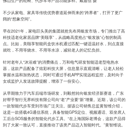
佛山生产的轮椅、代步车等产品功能多样。戴嘉信 摄
不少从家电、家具等传统优势赛道延伸而来的“跨界者”，打开了更广
阔的“想象空间”。
早在2021年，家电巨头美的集团就抢先布局银发市场，专门推出了高
科技适老化家居品牌“美颐享”，从战略高度抢占“银发族”心智的制高
点。比如，美颐享智能药盒饮水机通过匹配一键适温好水，到点直接
就吃，不用等烧水、不用等水凉，减轻老人的记忆负担。
针对老年人“沐浴难”的消费痛点，万和电气研发智能适老型电热水
器，这款产品配备了炫彩科技大屏，信息显示直观清晰，让老人轻松
掌握水温和加热状态，同时可通过手机APP实现远程监控，及时向子
女或监护人发送故障提醒，增添了一份安心。
从早期致力于汽车后端市场研发，到毅然转向银发经济新赛道，广东
好帮手智行无界科技有限公司向“老”产业要“新”增量。近期，该公司的
一款智能代步车受到市场广泛关注。据该公司销售总监黄智维介绍，
这是一款搭载4G通信系统，具备智能GPS定位、视频通话、双坐席人
工后台SOS服务的智能化代步工具。“在上海国际老博会，这款产品得
到了大家一致认可，直接推动了该类产品迈入智能时代。”黄智维说。