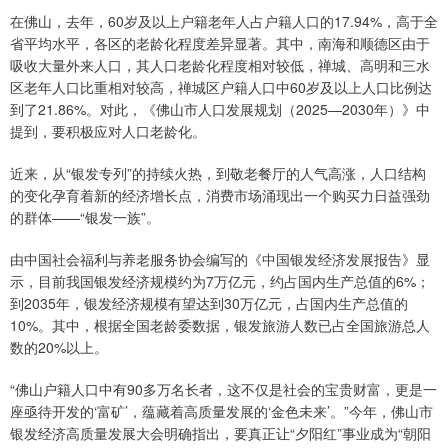
在佛山，去年，60岁及以上户籍老年人占户籍人口的17.94%，高于全
省平均水平，各区的老龄化程度差异显著。其中，南海和顺德区由于
吸收大量外来人口，其人口老龄化程度相对较低，禅城、高明和三水
区老年人口比重相对较高，禅城区户籍人口中60岁及以上人口比例达
到了21.86%。对此，《佛山市人口发展规划（2025—2030年）》中
提到，要积极应对人口老龄化。
近来，从“银发专列”的持续火热，到敬老餐厅的人气高涨，人口结构
的变化孕育着新的经济增长点，消费市场涌现出一个购买力日益强劲
的群体——“银发一族”。
由中国社会福利与养老服务协会编写的《中国银发经济发展报告》显
示，目前我国银发经济规模约为7万亿元，约占国内生产总值的6%；
到2035年，银发经济规模有望达到30万亿元，占国内生产总值的
10%。其中，根据全国老龄委数据，银发旅游人数已占全国旅游总人
数的20%以上。
“佛山户籍人口中有90多万名长者，这不仅是社会的宝贵财富，更是一
座亟待开发的‘富矿’，蕴藏着高质量发展的‘金色未来’。”今年，佛山市
银发经济高质量发展大会明确指出，要真正让“夕阳红”事业成为“朝阳