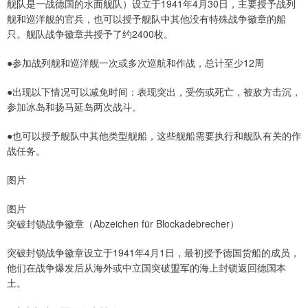
舰队是一战德国的水面舰队）设立于1941年4月30日，主要授予战列
舰和巡洋舰的官兵，也可以授予舰队中其他没有特殊战争徽章的船
只。舰队战争徽章共授予了约2400枚。
●参加战列舰和巡洋舰一次或多次巡航和作战，总计至少12周
●出现以下情况可以减免时间：表现突出，受伤或死亡，被敌方击沉，
参加冰岛和扬马延岛两次战斗。
●也可以授予舰队中其他类型舰船，这些舰船需要执行和舰队有关的作
战任务。
图片
图片
突破封锁战争徽章（Abzeichen für Blockadebrecher）
突破封锁战争徽章设立于1941年4月1日，最初授予德国货船的成员，
他们在战争爆发后从海外或中立国突破盟军的海上封锁返回德国本
土。