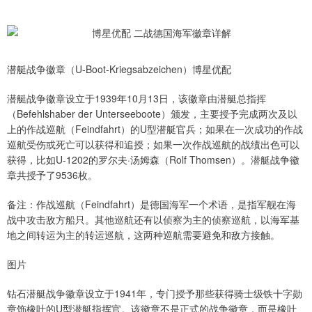
潜艇战争徽章（U-Boot-Kriegsabzeichen）博星优配
潜艇战争徽章设立于1939年10月13日，该徽章由潜艇总指挥
（Befehlshaber der Unterseeboote）颁发，主要授予完成两次及以
上的作战巡航（Feindfahrt）的U型潜艇官兵；如果在一次成功的作战
巡航受伤或死亡可以获得和追授；如果一次作战巡航的战绩出色可以
获得，比如U-1202的罗尔夫·汤姆森（Rolf Thomsen）。潜艇战争徽
章共授予了9536枚。
备注：作战巡航（Feindfahrt）是德国海军一个术语，是指军舰在海
战中攻击敌方船只。其他巡航还有以侦察为主的侦察巡航，以海军基
地之间转运为主的转运巡航，这两种巡航需要避免和敌方接触。
图片
钻石潜艇战争徽章设立于1941年，专门授予那些获得骑士级铁十字勋
章饰橡叶的U型潜艇指挥官。该徽章不是正式的战争徽章，而是橡叶