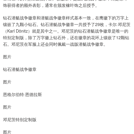
饰获得者的额外表彰，通常在颁发橡叶饰之后授予。
钻石潜艇战争徽章和潜艇战争徽章样式基本一致，在鹰徽下的万字上
镶嵌了九颗小钻石。钻石潜艇战争徽章一共授予了29枚，卡尔·邓尼茨
（Karl Dönitz）就是其中之一。邓尼茨的钻石潜艇战争徽章是唯一的
特别定制版，除了万字徽上钻石外，还在徽章的花环上镶嵌了12颗钻
石。邓尼茨在军服上还会同时佩戴一战版潜艇战争徽章。
图片
钻石潜艇战争徽章
图片
恩格尔伯特·恩德拉斯
图片
邓尼茨特别定制版
图片