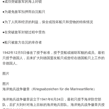
●成功突破敌军的海上封锁
●为避免敌军扣押而自沉船只
●为了人民和经济的利益，保全或毁坏船只和货物的特殊情况
●在突破敌军封锁过程中受伤
●船只被敌方击沉的幸存者
1942年12月5日修改了授予标准，授予货船或辅助军舰的成员。最初
只授予德国人，后来扩大到德国盟友船只或曾经在德国船只上工作的
非德国人。
图片
图片
海岸炮兵战争徽章（Kriegsabzeichen für die Marineartillerie）
海岸炮兵战争徽章设立于1941年6月24日，最初只授予海岸防空部
队，后扩大到针对海上目标的海岸炮兵部队。海岸炮兵战争徽章共授