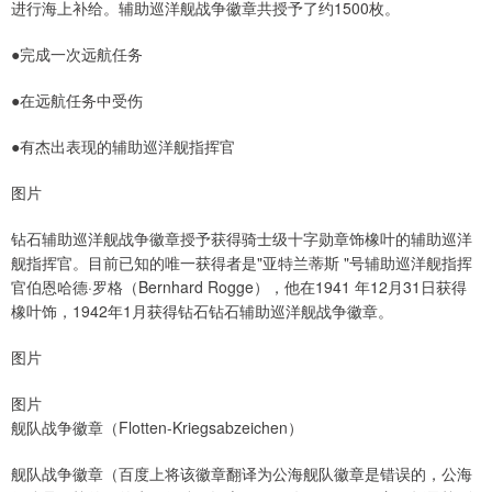
进行海上补给。辅助巡洋舰战争徽章共授予了约1500枚。
●完成一次远航任务
●在远航任务中受伤
●有杰出表现的辅助巡洋舰指挥官
图片
钻石辅助巡洋舰战争徽章授予获得骑士级十字勋章饰橡叶的辅助巡洋
舰指挥官。目前已知的唯一获得者是"亚特兰蒂斯 "号辅助巡洋舰指挥
官伯恩哈德·罗格（Bernhard Rogge），他在1941 年12月31日获得
橡叶饰，1942年1月获得钻石钻石辅助巡洋舰战争徽章。
图片
图片
舰队战争徽章（Flotten-Kriegsabzeichen）
舰队战争徽章（百度上将该徽章翻译为公海舰队徽章是错误的，公海