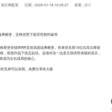
：富灯网配资
日期：2026-01-18 16:06:27
查看：211
，奥格斯堡坐镇WWK竞技场迎战弗赖堡。前者排名第15位仅高出降级
资格，双线作战下状态起伏。这场对决一边是主场求胜保级的哀兵，
将成为左右战局的核心。
要的兄弟可以加我，免费分享给大家