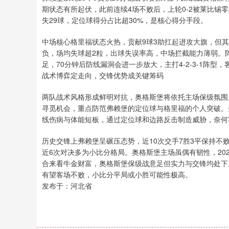
期状态有所起伏，此前连续4场不败后，上轮0-2被莱比锡零
失29球，定位球得分占比超30%，是核心得分手段。
中场核心格里福状态火热，贡献9球3助扛起进攻大旗，但其
负，场均失球超2粒，出球失误率高，中场拦截能力薄弱。
足，70分钟后防线漏洞会进一步放大，主打4-2-3-1阵型
战术博弈定走向，交锋优势成关键筹码
两队战术风格形成鲜明对抗，奥格斯堡将依托主场保级氛围
寻觅机会，重点防范弗赖堡的定位球与格里福的个人突破。
线伤病与体能短板，通过定位球和边路反击制造威胁，奈何
历史交锋上弗赖堡呈碾压态势，近10次交手7胜3平保持不
近6次对决多为小比分格局。奥格斯堡主场虽偶有韧性，202
合来看牛金财富，奥格斯堡保级战意足但实力与交锋均处下
有望客场不败，小比分平局或小胜可能性极高。
发布于：河北省