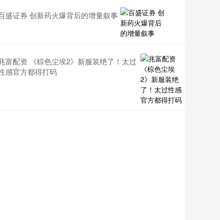
百盛证券 创新药火爆背后的增量叙事
兆富配资 《棕色尘埃2》新服装绝了！太过
性感官方都得打码