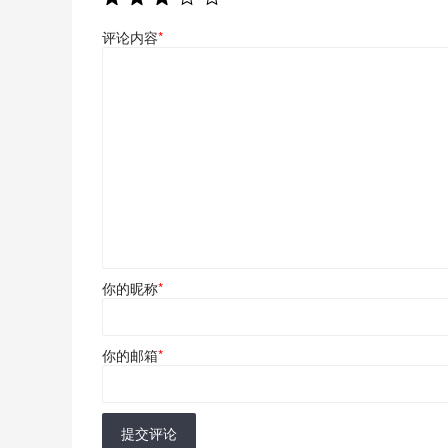
评论内容
*
你的昵称
*
你的邮箱
*
提交评论