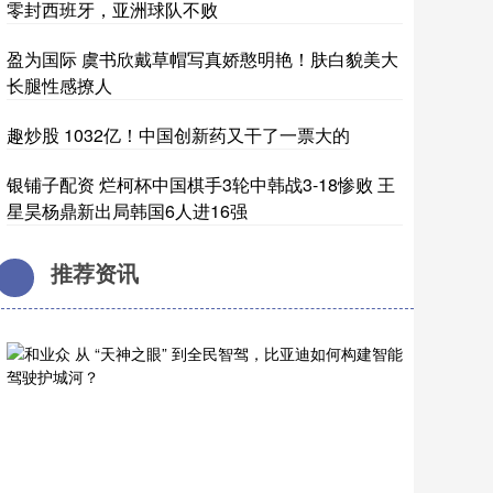
零封西班牙，亚洲球队不败
盈为国际 虞书欣戴草帽写真娇憨明艳！肤白貌美大
长腿性感撩人
趣炒股 1032亿！中国创新药又干了一票大的
银铺子配资 烂柯杯中国棋手3轮中韩战3-18惨败 王
星昊杨鼎新出局韩国6人进16强
推荐资讯