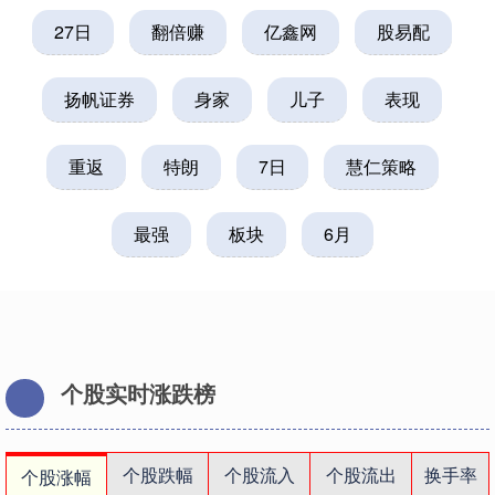
27日
翻倍赚
亿鑫网
股易配
扬帆证券
身家
儿子
表现
重返
特朗
7日
慧仁策略
最强
板块
6月
个股实时涨跌榜
个股跌幅
个股流入
个股流出
换手率
个股涨幅