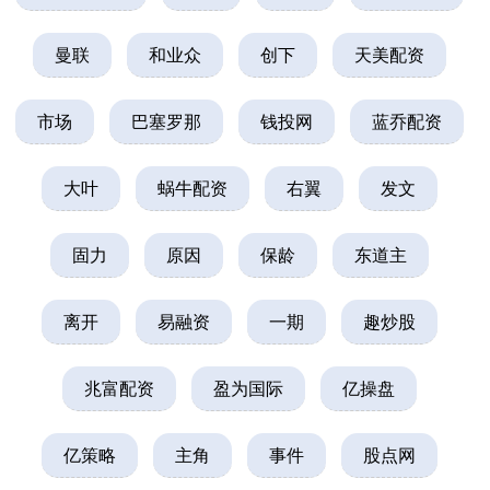
曼联
和业众
创下
天美配资
市场
巴塞罗那
钱投网
蓝乔配资
大叶
蜗牛配资
右翼
发文
固力
原因
保龄
东道主
离开
易融资
一期
趣炒股
兆富配资
盈为国际
亿操盘
亿策略
主角
事件
股点网