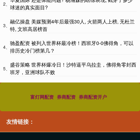
2、
球迷的真实面目?
融亿操盘 美媒预测4年后最强30人, 火箭两人上榜, 无杜兰
3、
特, 文班高居榜首
驰盈配资 被列入世界杯最冷榜！西班牙0-0佛得角，可以
4、
排历史冷门榜第几？
盛谷策略 世界杯爆冷日！沙特逼平乌拉圭，佛得角零封西
5、
班牙，亚洲球队不败
富灯网配资
券商配资
券商配资开户
友情链接：