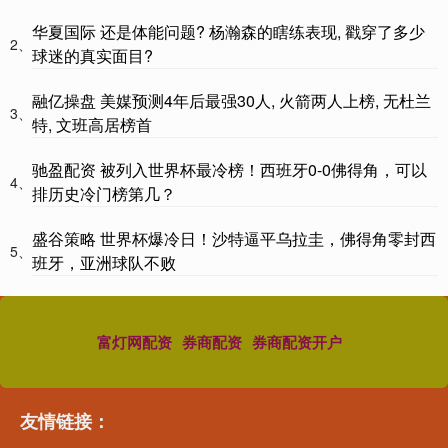
华夏国际 还是体能问题? 杨瀚森的瞎练表现, 戳穿了多少
2、
球迷的真实面目?
融亿操盘 美媒预测4年后最强30人, 火箭两人上榜, 无杜兰
3、
特, 文班高居榜首
驰盈配资 被列入世界杯最冷榜！西班牙0-0佛得角，可以
4、
排历史冷门榜第几？
盛谷策略 世界杯爆冷日！沙特逼平乌拉圭，佛得角零封西
5、
班牙，亚洲球队不败
富灯网配资
券商配资
券商配资开户
友情链接：